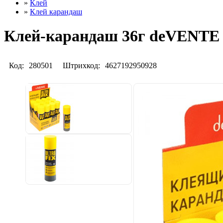
»
Клей
»
Клей карандаш
Клей-карандаш 36г deVENTE Ул
Код:
280501
Штрихкод:
4627192950928