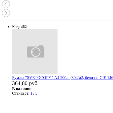
Код:
462
Бумага "SVETOCOPY" А4 500л. (80г/м2, белизна CIE 146
364,80 руб.
В наличии
Стандарт:
1
/
5