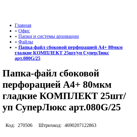
Главная
»
Офис
»
Папки и системы архивации
»
Файлы
»
Папка-файл сбоковой перфорацией А4+ 80мкм
гладкие КОМПЛЕКТ 25шт/уп СуперЛюкс
арт.080G/25
Папка-файл сбоковой
перфорацией А4+ 80мкм
гладкие КОМПЛЕКТ 25шт/
уп СуперЛюкс арт.080G/25
Код:
270506
Штрихкод:
4690207122863