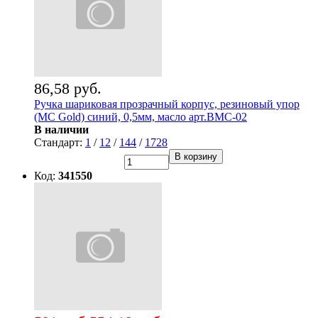
86,58 руб.
Ручка шариковая прозрачный корпус, резиновый упор
(MC Gold) синий, 0,5мм, масло арт.BMC-02
В наличии
Стандарт:
1
/
12
/
144
/
1728
В корзину
Код:
341550