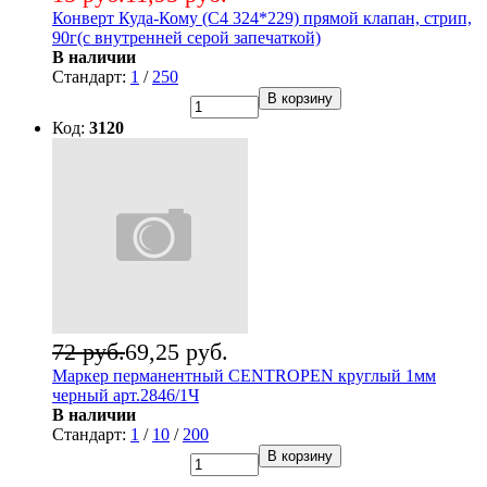
Конверт Куда-Кому (С4 324*229) прямой клапан, стрип,
90г(с внутренней серой запечаткой)
В наличии
Стандарт:
1
/
250
В корзину
Код:
3120
72 руб.
69,25 руб.
Маркер перманентный CENTROPEN круглый 1мм
черный арт.2846/1Ч
В наличии
Стандарт:
1
/
10
/
200
В корзину