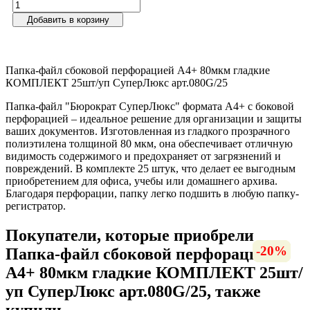
Добавить в корзину
Папка-файл сбоковой перфорацией А4+ 80мкм гладкие
КОМПЛЕКТ 25шт/уп СуперЛюкс арт.080G/25
Папка-файл "Бюрократ СуперЛюкс" формата A4+ с боковой
перфорацией – идеальное решение для организации и защиты
ваших документов. Изготовленная из гладкого прозрачного
полиэтилена толщиной 80 мкм, она обеспечивает отличную
видимость содержимого и предохраняет от загрязнений и
повреждений. В комплекте 25 штук, что делает ее выгодным
приобретением для офиса, учебы или домашнего архива.
Благодаря перфорации, папку легко подшить в любую папку-
регистратор.
Покупатели, которые приобрели
-16%
-10%
-25%
-26%
-20%
-6%
-6%
-6%
-7%
-6%
-9%
Папка-файл сбоковой перфорацией
А4+ 80мкм гладкие КОМПЛЕКТ 25шт/
уп СуперЛюкс арт.080G/25, также