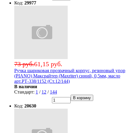
Код:
29977
73 руб.
61,15 руб.
Ручка шариковая прозрачный корпус, резиновый упор
(PIANO) Максрайтер (Maxriter) синий, 0,5мм, масло
арт.РТ-338/1152 (Ст.12/144)
В наличии
Стандарт:
1
/
12
/
144
В корзину
Код:
20630