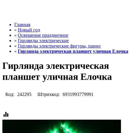
Главная
»
Новый год
»
Освещение праздничное
»
Гирлянды электрические
»
Гирлянды электрические фигуры, панно
»
Гирлянда электрическая планшет уличная Елочка
Гирлянда электрическая
планшет уличная Елочка
Код:
242295
Штрихкод:
6931993779991
equalizer