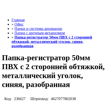
Главная
»
Офис
»
Папки и системы архивации
»
Папки с арочным механизмом
»
Папка-регистратор 50мм ПВХ с 2 сторонней
обтяжкой, металлический уголок, синяя,
разобранная
Папка-регистратор 50мм
ПВХ с 2 сторонней обтяжкой,
металлический уголок,
синяя, разобранная
Код:
236627
Штрихкод:
4627077802038