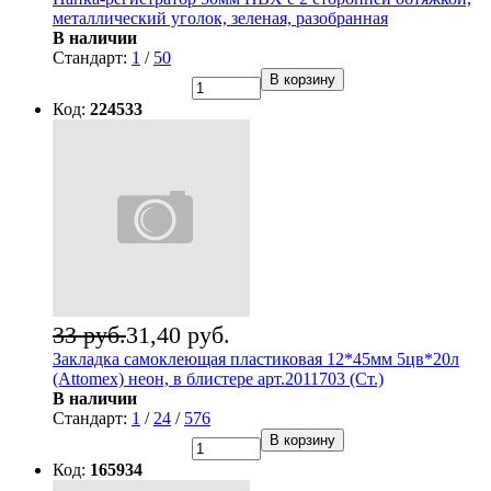
металлический уголок, зеленая, разобранная
В наличии
Стандарт:
1
/
50
В корзину
Код:
224533
33 руб.
31,40 руб.
Закладка самоклеющая пластиковая 12*45мм 5цв*20л
(Attomex) неон, в блистере арт.2011703 (Ст.)
В наличии
Стандарт:
1
/
24
/
576
В корзину
Код:
165934