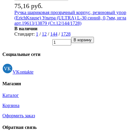
75,16 руб.
Ручка шариковая прозрачный корпус, резиновый упор
(ErichKrause) Ультра (ULTRA) L-30 синий, 0,7мм, игла
арт.19613/13879 (Ст.12/144/1728)
В наличии
Стандарт:
1
/
12
/
144
/
1728
В корзину
Социальные сети
VKontakte
Магазин
Каталог
Корзина
Оформить заказ
Обратная связь