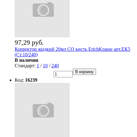
97,29 руб.
Корректор жидкий 20мл СО кисть ErichKrause арт.ЕК5
(Ст.10/240)
В наличии
Стандарт:
1
/
10
/
240
В корзину
Код:
16239