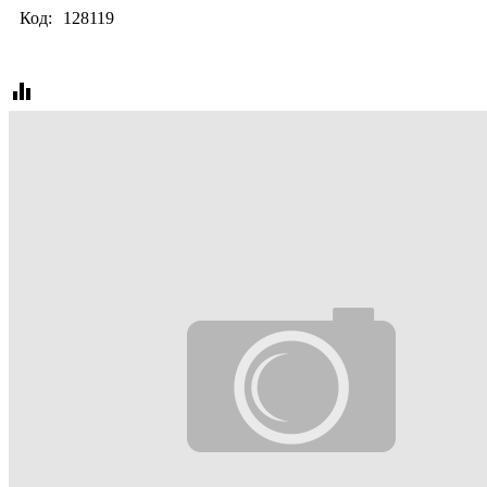
Код:
128119
equalizer